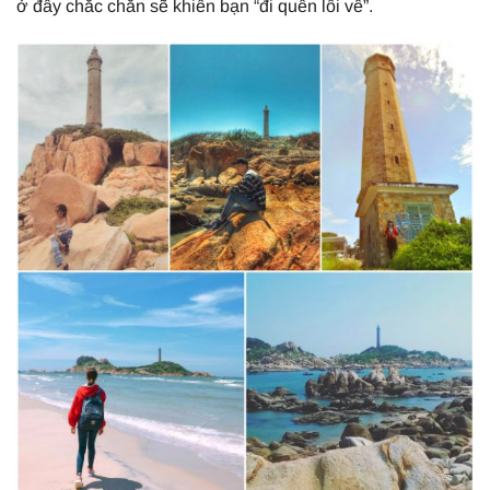
ở đây chắc chắn sẽ khiến bạn “đi quên lối về”.