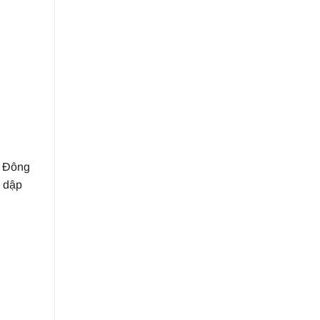
a Đông
g dập