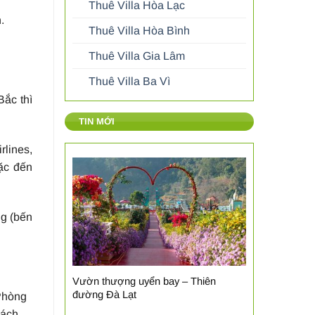
Thuê Villa Hòa Lạc
.
Thuê Villa Hòa Bình
Thuê Villa Gia Lâm
Thuê Villa Ba Vì
ắc thì
TIN MỚI
lines,
oặc đến
ng (bến
Vườn thượng uyển bay – Thiên
đường Đà Lạt
 Phòng
hách