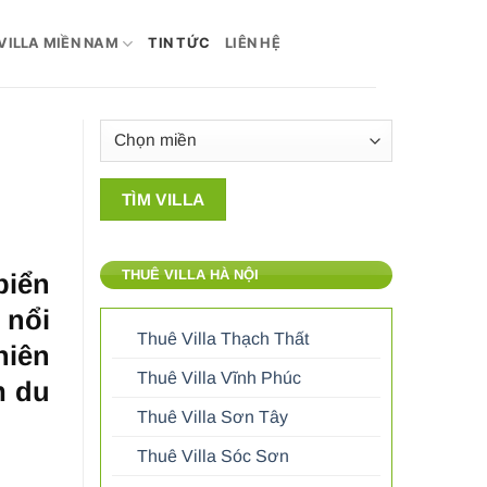
VILLA MIỀN NAM
TIN TỨC
LIÊN HỆ
THUÊ VILLA HÀ NỘI
biển
 nổi
Thuê Villa Thạch Thất
hiên
Thuê Villa Vĩnh Phúc
m du
Thuê Villa Sơn Tây
Thuê Villa Sóc Sơn