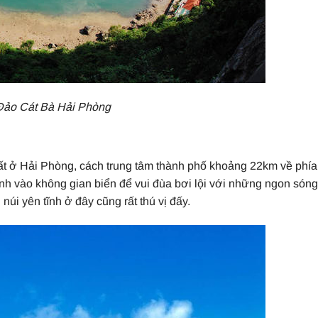
Đảo Cát Bà Hải Phòng
nhất ở Hải Phòng, cách trung tâm thành phố khoảng 22km về phí
h vào không gian biển để vui đùa bơi lội với những ngon són
úi yên tĩnh ở đây cũng rất thú vị đấy.