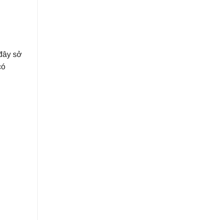
 đây sở
có