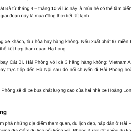
 Bà từ tháng 4 – tháng 10 vì lúc này là mùa hè có thể tắm biển
iai đoạn này là mùa đông thời tiết rất lạnh.
g xe khách, tàu hỏa hay hàng không. Nếu xuất phát từ miền B
ó thể kết hợp tham quan Hạ Long.
bay Cát Bi, Hải Phòng với cả 3 hãng hàng không: Vietnam Air
i bay trực tiếp đến Hà Nội sau đó nối chuyến đi Hải Phòng h
ải Phòng sẽ đi xe bus chất lượng cao của hai nhà xe Hoàng Lo
òng
hám phá những địa điểm tham quan, du lịch đẹp, hấp dẫn ở Hải
nhưng địa điểm du lịch nổi tiếng Hải Phòng được rất nhiều du k