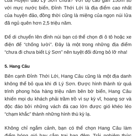
của Huyện đảo Lý Sơn chưa? Với độ cao gần 150m so
với mực nước biển, Đỉnh Thới Lới là địa điểm cao nhất
của huyện đảo, đồng thời cũng là miệng của ngọn núi lửa
đã ngủ quên hơn 2,5 triệu năm.
Để di chuyển lên đỉnh núi bạn có thể chọn đi ô tô hoặc xe
điện để “chống lười”. Đây là một trong những địa điểm
“chưa đi chưa biết Lý Sơn” nên tuyệt đối đừng bỏ lỡ nha!
5. Hang Câu
Bên cạnh Đỉnh Thới Lới, Hang Câu cũng là một địa danh
không thể bỏ qua khi đi Lý Sơn. Được hình thành từ quá
trình phong hóa hàng triệu năm bên bờ biển, Hang Câu
khiến mọi du khách phải trầm trồ vì sự kỳ vĩ, hoang sơ và
độc đáo bởi những vách đá cao lớn được gió khéo léo
“chạm khắc” thành những hình thù kỳ lạ.
Không chỉ ngắm cảnh, bạn có thể chọn Hang Câu làm
điểm hóng gió hay cắm trại ban đêm. Trải nghiệm thức