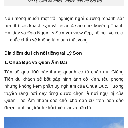
Tại Lý Sơn có nhiều khách sạn để lưu trú
Nếu mong muốn một trải nghiệm nghỉ dưỡng “chanh sả”
hơn thì các khách sạn và resort 4 sao như Mường Thanh
Holiday và Đảo Ngọc Lý Sơn với view đẹp, hồ bơi vô cực,
… chắc chắn sẽ không làm bạn thất vọng.
Địa điểm du lịch nổi tiếng tại Lý Sơn
1. Chùa Đục và Quan Âm Đài
Tản bộ qua 100 bậc thang quanh co từ chân núi Giếng
Tiền du khách sẽ bắt gặp hình ảnh cổ kính, rêu phong
nhưng không kém phần uy nghiêm của Chùa Đục. Tương
truyền rằng nơi đây từng được chọn là nơi ngự trị của
Quán Thế Âm nhằm che chở cho dân cư trên hòn đảo
được bình an, tránh khỏi thiên tai và bão lũ.