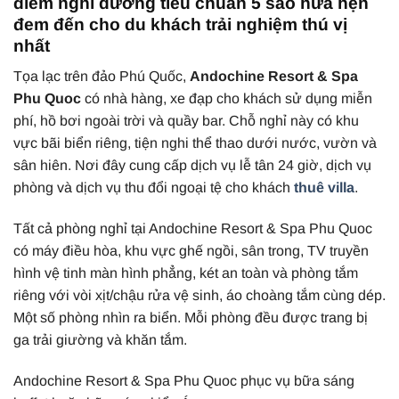
điểm nghỉ dưỡng tiêu chuẩn 5 sao hưa hẹn
đem đến cho du khách trải nghiệm thú vị
nhất
Tọa lạc trên đảo Phú Quốc,
Andochine Resort & Spa
Phu Quoc
có nhà hàng, xe đạp cho khách sử dụng miễn
phí, hồ bơi ngoài trời và quầy bar. Chỗ nghỉ này có khu
vực bãi biển riêng, tiện nghi thể thao dưới nước, vườn và
sân hiên. Nơi đây cung cấp dịch vụ lễ tân 24 giờ, dịch vụ
phòng và dịch vụ thu đổi ngoại tệ cho khách
thuê villa
.
Tất cả phòng nghỉ tại Andochine Resort & Spa Phu Quoc
có máy điều hòa, khu vực ghế ngồi, sân trong, TV truyền
hình vệ tinh màn hình phẳng, két an toàn và phòng tắm
riêng với vòi xịt/chậu rửa vệ sinh, áo choàng tắm cùng dép.
Một số phòng nhìn ra biển. Mỗi phòng đều được trang bị
ga trải giường và khăn tắm.
Andochine Resort & Spa Phu Quoc phục vụ bữa sáng