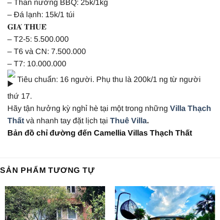
– Than nướng BBQ: 25k/1kg
– Đá lạnh: 15k/1 túi
𝐆𝐈𝐀́ 𝐓𝐇𝐔𝐄̂
– T2-5: 5.500.000
– T6 và CN: 7.500.000
– T7: 10.000.000
Tiêu chuẩn: 16 người. Phụ thu là 200k/1 ng từ người
thứ 17.
Hãy tận hưởng kỳ nghỉ hè tại một trong những
Villa Thạch
Thất
và nhanh tay đặt lịch tại
Thuê Villa
.
Bản đồ chỉ đường đến Camellia Villas Thạch Thất
SẢN PHẨM TƯƠNG TỰ