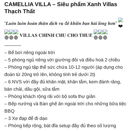
CAMELLIA VILLA – Siêu phẩm Xanh Villas
Thạch Thất
“𝑳𝒖𝒐̂𝒏 𝒍𝒖𝒐̂𝒏 𝒉𝒐𝒂̀𝒏 𝒕𝒉𝒊𝒆̣̂𝒏 𝒅𝒊̣𝒄𝒉 𝒗𝒖̣ đ𝒆̂̉ 𝒌𝒉𝒊𝒆̂́𝒏 𝒃𝒂̣𝒏 𝒉𝒂̀𝒊 𝒍𝒐̀𝒏𝒈 𝒉𝒐̛𝒏”
𝐕𝐈𝐋𝐋𝐀𝐒 𝐂𝐇𝐈́𝐍𝐇 𝐂𝐇𝐔̉ 𝐂𝐇𝐎 𝐓𝐇𝐔𝐄̂
———–
– Bể bơi riêng ngoài trời
– 5 phòng ngủ riêng với giường đôi và điều hoà 2 chiều
– Phòng ngủ tập thể sức chứa 10-12 người (áp dụng cho
đoàn từ 20ng trở lên, không tính trẻ dưới 2t)
– 6 NVS với đầy đủ khăn mặt, khăn tắm, kem đánh răng,
bàn chải, dầu gội, sữa tắm
– Phòng khách rộng rãi với bộ sofa thư giãn
– Bếp nướng và Bàn ghế ăn ngoài trời cho những bữa tiệc
BBQ
– 3 Xe đạp để đi dạo
– Phòng bếp rộng, bát đĩa setup đầy đủ theo số lượng