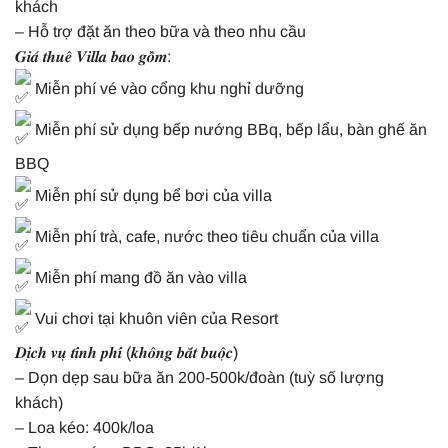
khách
– Hỗ trợ đặt ăn theo bữa và theo nhu cầu
𝑮𝒊𝒂́ 𝒕𝒉𝒖𝒆̂ 𝑽𝒊𝒍𝒍𝒂 𝒃𝒂𝒐 𝒈𝒐̂̀𝒎:
Miễn phí vé vào cổng khu nghỉ dưỡng
Miễn phí sử dụng bếp nướng BBq, bếp lẩu, bàn ghế ăn
BBQ
Miễn phí sử dụng bể bơi của villa
Miễn phí trà, cafe, nước theo tiêu chuẩn của villa
Miễn phí mang đồ ăn vào villa
Vui chơi tại khuôn viên của Resort
𝑫𝒊̣𝒄𝒉 𝒗𝒖̣ 𝒕𝒊́𝒏𝒉 𝒑𝒉𝒊́ (𝒌𝒉𝒐̂𝒏𝒈 𝒃𝒂̆́𝒕 𝒃𝒖𝒐̣̂𝒄)
– Dọn dẹp sau bữa ăn 200-500k/đoàn (tuỳ số lượng
khách)
– Loa kéo: 400k/loa