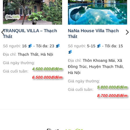
TRANQUIL VILLA – Thạch
NaNa House Villa Thạch
Thất
Thất
Số người:
16
- Tối đa: 23
Số người:
5-15
- Tối đa: 15
Địa chỉ:
Thạch Thất, Hà Nội
Địa chỉ:
Thôn Khoang Mái, Xã
Giá ngày thường:
Đồng Trúc, Huyện Thạch Thất,
4.500.000đ/đêm
Giá cuối tuần:
Hà Nội
6.500.000đ/đêm
Giá ngày thường:
5.800.000đ/đêm
Giá cuối tuần:
8.700.000đ/đêm