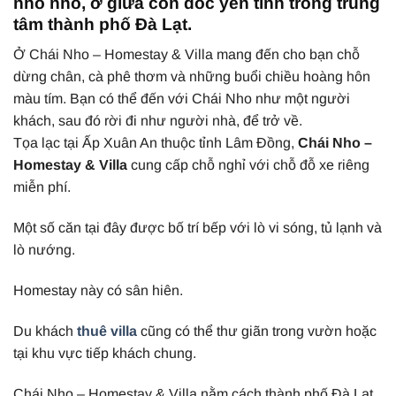
nho nhỏ, ở giữa con dốc yên tĩnh trong trung
tâm thành phố Đà Lạt.
Ở Chái Nho – Homestay & Villa mang đến cho bạn chỗ
dừng chân, cà phê thơm và những buổi chiều hoàng hôn
màu tím. Bạn có thể đến với Chái Nho như một người
khách, sau đó rời đi như người nhà, để trở về.
Tọa lạc tại Ấp Xuân An thuộc tỉnh Lâm Đồng,
Chái Nho –
Homestay & Villa
cung cấp chỗ nghỉ với chỗ đỗ xe riêng
miễn phí.
Một số căn tại đây được bố trí bếp với lò vi sóng, tủ lạnh và
lò nướng.
Homestay này có sân hiên.
Du khách
thuê villa
cũng có thể thư giãn trong vườn hoặc
tại khu vực tiếp khách chung.
Chái Nho – Homestay & Villa nằm cách thành phố Đà Lạt