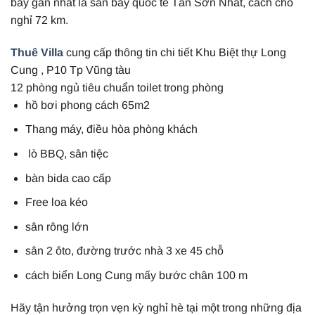
bay gần nhất là sân bay quốc tế Tân Sơn Nhất, cách chỗ
nghỉ 72 km.
Thuê Villa
cung cấp thông tin chi tiết Khu Biệt thự Long
Cung , P10 Tp Vũng tàu
12 phòng ngủ tiêu chuẩn toilet trong phòng
hồ bơi phong cách 65m2
Thang máy, điều hòa phòng khách
lò BBQ, sân tiệc
bàn bida cao cấp
Free loa kéo
sân rông lớn
sân 2 ôto, đường trước nhà 3 xe 45 chỗ
cách biển Long Cung mấy bước chân 100 m
Hãy tận hưởng trọn vẹn kỳ nghỉ hè tại một trong những địa