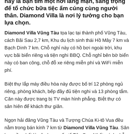
hay là bạn tìm một nơi lãng mạn, sang trọng
để tổ chức bữa tiệc ấm cúng cùng người
thân. Diamond Villa là nơi lý tưởng cho bạn
lựa chọn.
Diamond Villa Vũng Tàu
tọa lạc tại thành phố Vũng Tàu,
cách Bãi Sau 2,7 km, Khu du lịch sinh thái Hồ Mây 7 km và
Bạch Dinh 7 km. Chỗ nghỉ này có hồ bơi ngoài trời, khu
vực bãi biển riêng và tiện nghi BBQ. Chỗ nghỉ bên bờ biển
này có ban công, chỗ đỗ xe riêng miễn phí và WiFi miễn
phí.
Biệt thự lắp máy điều hòa này được bố trí 12 phòng ngủ
riêng, phòng khách, bếp đầy đủ tiện nghi và 13 phòng tắm.
Căn này được trang bị TV màn hình phẳng. Biệt thự có
sân hiên để khách thư giãn.
Ngọn hải đăng Vũng Tàu và Tượng Chúa Ki-tô Vua đều
nằm trong bán kính 7 km từ
Diamond Villa Vũng Tàu
. Sân