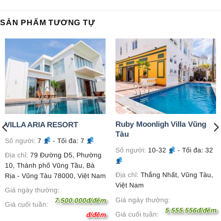
SẢN PHẨM TƯƠNG TỰ
Ruby Moonligh Villa Vũng
VILLA ARIA RESORT
Tàu
Số người:
7
- Tối đa: 7
Số người:
10-32
- Tối đa: 32
Địa chỉ:
79 Đường D5, Phường
10, Thành phố Vũng Tầu, Bà
Địa chỉ:
Thắng Nhất, Vũng Tàu,
Rịa - Vũng Tàu 78000, Việt Nam
Việt Nam
Giá ngày thường:
Giá ngày thường:
7.500.000đ/đêm
Giá cuối tuần:
5.555.556đ/đêm
Giá cuối tuần:
đ/đêm