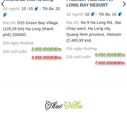
LONG BAY RESORT
Số người:
10 -15
- Tối đa: 20
Số người:
10
- Tối đa: 15
Địa chỉ:
No 9 Ha Long Rd., Bai
Địa chỉ:
D15 Green Bay Village
Chay ward, Ha Long city,
(128,26 km) Hạ Long (thành
Quang Ninh province, Vietnam
phố) 200000
(2.465,93 km)
Giá ngày thường:
Giá ngày thường:
2.000.000đ/đêm
Giá cuối tuần:
5.000.000đ/đêm
Giá cuối tuần:
3.500.000đ/đêm
7.500.000đ/đêm