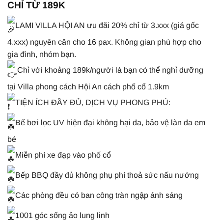
CHỈ TỪ 189K
LAMI VILLA HỘI AN ưu đãi 20% chỉ từ 3.xxx (giá gốc
4.xxx) nguyên căn cho 16 pax. Không gian phù hợp cho
gia đình, nhóm bạn.
Chỉ với khoảng 189k/người là bạn có thể nghỉ dưỡng
tại Villa phong cách Hội An cách phố cổ 1.9km
TIỆN ÍCH ĐẦY ĐỦ, DỊCH VỤ PHONG PHÚ:
Bể bơi lọc UV hiện đại không hại da, bảo vệ làn da em
bé
Miễn phí xe đạp vào phố cổ
Bếp BBQ đầy đủ không phụ phí thoả sức nấu nướng
Các phòng đều có ban công tràn ngập ánh sáng
1001 góc sống ảo lung linh