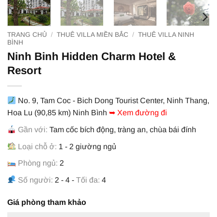
TRANG CHỦ
/
THUÊ VILLA MIỀN BẮC
/
THUÊ VILLA NINH
BÌNH
Ninh Binh Hidden Charm Hotel &
Resort
No. 9, Tam Coc - Bich Dong Tourist Center, Ninh Thang,
Hoa Lu (90,85 km) Ninh Bình
➥ Xem đường đi
Gần với:
Tam cốc bích động, tràng an, chùa bái đính
Loại chỗ ở:
1 - 2 giường ngủ
Phòng ngủ:
2
Số người:
2 - 4 -
Tối đa:
4
Giá phòng tham khảo