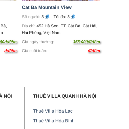
Cat Ba Mountain View
Số người:
3
- Tối đa: 3
 Bà,
Địa chỉ:
452 Hà Sen, TT. Cát Bà, Cát Hải,
am
Hải Phòng, Việt Nam
000đ/đêm
Giá ngày thường:
355.000đ/đêm
đ/đêm
Giá cuối tuần:
đ/đêm
À NỘI
THUÊ VILLA QUANH HÀ NỘI
Thuê Villa Hòa Lạc
Thuê Villa Hòa Bình