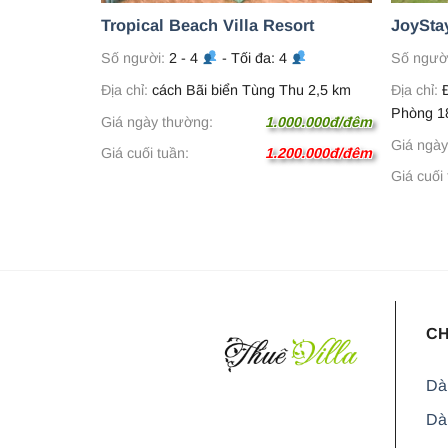
Ba
Tropical Beach Villa Resort
JoySta
 15
Số người:
2 - 4
- Tối đa: 4
Số ngườ
ải, Hải
Địa chỉ:
cách Bãi biển Tùng Thu 2,5 km
Địa chỉ:
Đ
Phòng 1
Giá ngày thường:
1.000.000đ/đêm
00.000đ/đêm
Giá ngày
Giá cuối tuần:
1.200.000đ/đêm
đ/đêm
Giá cuối 
CH
Dà
Dàn