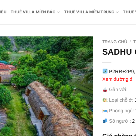
IỆU
THUÊ VILLA MIỀN BẮC
THUÊ VILLA MIỀN TRUNG
THUÊ 
TRANG CHỦ
/
T
SADHU 
P2RR+2P9, T
Xem đường đi
Gần với:
Loại chỗ ở:
1
Phòng ngủ:
Số người:
2
Giá phòng 