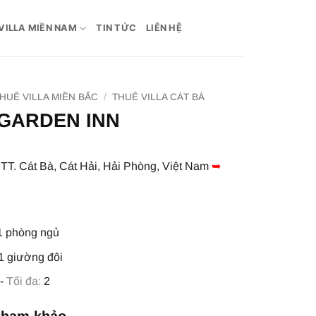
VILLA MIỀN NAM
TIN TỨC
LIÊN HỆ
HUÊ VILLA MIỀN BẮC
/
THUÊ VILLA CÁT BÀ
GARDEN INN
T. Cát Bà, Cát Hải, Hải Phòng, Việt Nam
➥
 phòng ngủ
1 giường đôi
 -
Tối đa:
2
tham khảo