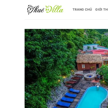
Bỏ
qua
TRANG CHỦ
GIỚI TH
nội
dung