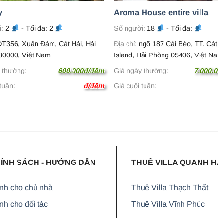
y
Aroma House entire villa
i:
2
- Tối đa: 2
Số người:
18
- Tối đa:
T356, Xuân Đám, Cát Hải, Hải
Địa chỉ:
ngõ 187 Cái Bèo, TT. Cát
80000, Việt Nam
Island, Hải Phòng 05406, Việt N
 thường:
600.000đ/đêm
Giá ngày thường:
7.000.
tuần:
đ/đêm
Giá cuối tuần:
ÍNH SÁCH - HƯỚNG DẪN
THUÊ VILLA QUANH H
nh cho chủ nhà
Thuê Villa Thạch Thất
h cho đối tác
Thuê Villa Vĩnh Phúc