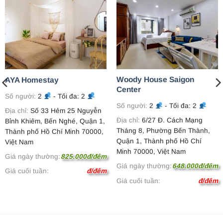
Woody House Saigon
AYA Homestay
Center
Số người:
2
- Tối đa: 2
Số người:
2
- Tối đa: 2
Địa chỉ:
Số 33 Hẻm 25 Nguyễn
Địa chỉ:
6/27 Đ. Cách Mạng
Bỉnh Khiêm, Bến Nghé, Quận 1,
Tháng 8, Phường Bến Thành,
Thành phố Hồ Chí Minh 70000,
Quận 1, Thành phố Hồ Chí
Việt Nam
Minh 70000, Việt Nam
Giá ngày thường:
825.000đ/đêm
Giá ngày thường:
648.000đ/đêm
Giá cuối tuần:
đ/đêm
Giá cuối tuần:
đ/đêm