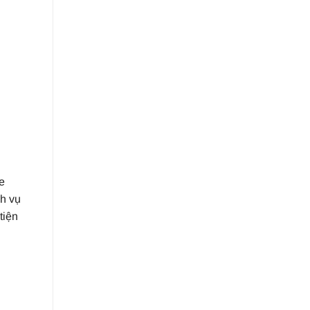
e
ch vụ
tiện