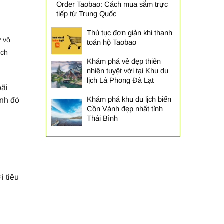
Order Taobao: Cách mua sắm trực
tiếp từ Trung Quốc
Thủ tục đơn giản khi thanh
ờ vô
toán hộ Taobao
ách
Khám phá vẻ đẹp thiên
nhiên tuyệt vời tại Khu du
lịch Lá Phong Đà Lạt
bãi
Khám phá khu du lịch biển
ạnh đó
Cồn Vành đẹp nhất tỉnh
Thái Bình
i tiêu