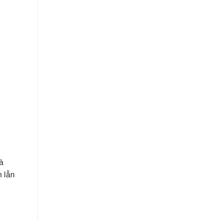
à
h lẫn