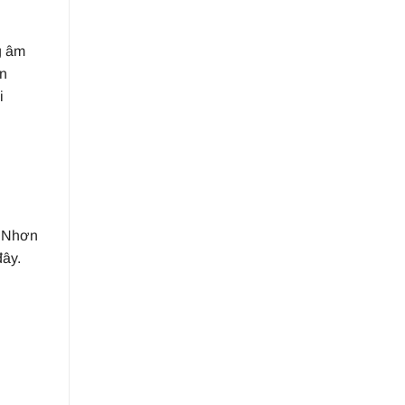
g âm
ền
i
 Nhơn
đây.