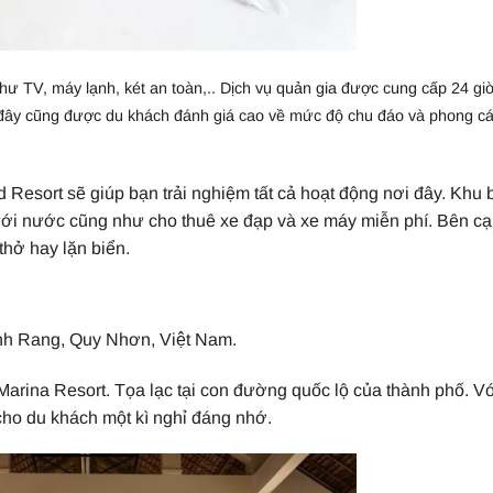
hư TV, máy lạnh, két an toàn,.. Dịch vụ quản gia được cung cấp 24 gi
i đây cũng được du khách đánh giá cao về mức độ chu đáo và phong c
 Resort sẽ giúp bạn trải nghiệm tất cả hoạt động nơi đây. Khu 
 dưới nước cũng như cho thuê xe đạp và xe máy miễn phí. Bên c
thở hay lặn biển.
ang, Quy Nhơn, Việt Nam.​​​​​​​
rina Resort. Tọa lạc tại con đường quốc lộ của thành phố. Vớ
cho du khách một kì nghỉ đáng nhớ.