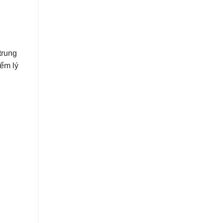
trung
iểm lý