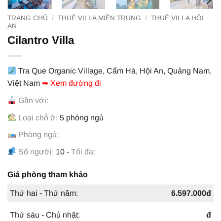
TRANG CHỦ
/
THUÊ VILLA MIỀN TRUNG
/
THUÊ VILLA HỘI
AN
Cilantro Villa
Tra Que Organic Village, Cẩm Hà, Hội An, Quảng Nam,
Việt Nam
➥ Xem đường đi
Gần với:
Loại chỗ ở:
5 phòng ngủ
Phòng ngủ:
Số người:
10 -
Tối đa:
Giá phòng tham khảo
Thứ hai - Thứ năm:
6.597.000đ
Thứ sáu - Chủ nhật:
đ