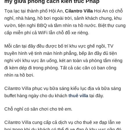
mỹ giữa phong cách kiến trúc Pháp
Tọa lạc tại thành phố Hội An,
Cilantro Villa
Hoi An có chỗ
nghỉ, nhà hàng, hồ bơi ngoài trời, sảnh khách chung, khu
vườn, tiện nghi BBQ và tầm nhìn ra hồ nước. Biệt thự cung
cấp miễn phí cả WiFi lẫn chỗ đỗ xe riêng.
Mỗi căn tại đây đều được bố trí khu vực ghế ngồi, TV
truyền hình vệ tinh màn hình phẳng, bếp ăn đầy đủ tiện
nghi với khu vực ăn uống, két an toàn và phòng tắm riêng
đi kèm dép đi trong phòng. Tất cả các căn có ban công
nhìn ra hồ bơi.
Cilantro Villa phục vụ bữa sáng kiểu lục địa và bữa sáng
buffet hàng ngày cho du khách
thuê villa
tại đây.
Chỗ nghỉ có sân chơi cho trẻ em.
Cilantro Villa cung cấp cả dịch vụ cho thuê xe đạp lẫn xe
hơi trong khi du khách có thể đi xe đạp ở khu vực gần đó.