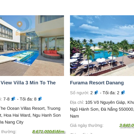
View Villa 3 Min To The
Furama Resort Danang
Số người:
2
- Tối đa: 2
i:
7-8
- Tối đa: 8
Địa chỉ:
105 Võ Nguyên Giáp, Kh
he Ocean Villas Resort, Truong
Ngũ Hành Sơn, Đà Nẵng 550000,
t, Hoa Hai Ward, Ngu Hanh Son
Nam
 Da Nang City
Giá ngày thường:
3.840.
 thường:
8.671.000đ/đêm