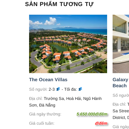
SẢN PHẨM TƯƠNG TỰ
Galaxy 
The Ocean Villas
Beach
 20
Số người:
2-3
- Tối đa:
Số ngườ
, Bắc Mỹ
Địa chỉ:
Trường Sa, Hoà Hải, Ngũ Hành
Địa chỉ:
T
00, Việt Nam
Sơn, Đà Nẵng
Sa Stree
50.000đ/đêm
Giá ngày thường:
5.650.000đ/đêm
District,
đ/đêm
Giá cuối tuần:
đ/đêm
Giá ngày