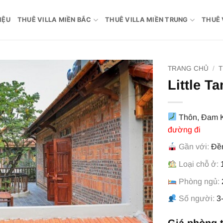
IỆU
THUÊ VILLA MIỀN BẮC
THUÊ VILLA MIỀN TRUNG
THUÊ 
TRANG CHỦ
/
T
Little T
Thôn, Đam K
đường đi
Gần với:
Đền
Loại chỗ ở:
1
Phòng ngủ:
Số người:
3-
Giá phòng 