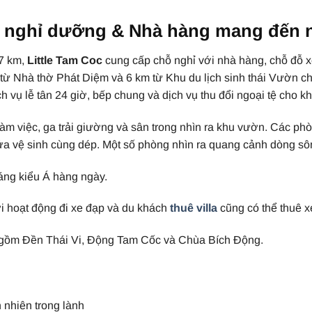
lla nghỉ dưỡng & Nhà hàng mang đến 
27 km,
Little Tam Coc
cung cấp chỗ nghỉ với nhà hàng, chỗ đỗ x
 từ Nhà thờ Phát Diệm và 6 km từ Khu du lịch sinh thái Vườn 
vụ lễ tân 24 giờ, bếp chung và dịch vụ thu đổi ngoại tệ cho k
làm việc, ga trải giường và sân trong nhìn ra khu vườn. Các ph
rửa vệ sinh cùng dép. Một số phòng nhìn ra quang cảnh dòng sô
áng kiểu Á hàng ngày.
ới hoạt động đi xe đạp và du khách
thuê villa
cũng có thể thuê xe
o gồm Đền Thái Vi, Động Tam Cốc và Chùa Bích Động.
nhiên trong lành