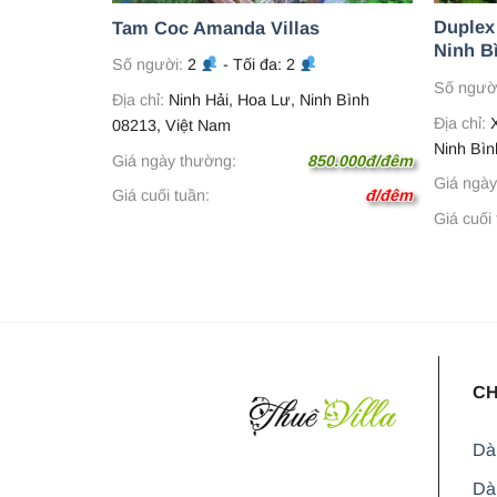
Duplex
Tam Coc Amanda Villas
Ninh B
4
Số người:
2
- Tối đa: 2
Số ngườ
a Hòa, huyện
Địa chỉ:
Ninh Hải, Hoa Lư, Ninh Bình
Địa chỉ:
X
08213, Việt Nam
Ninh Bìn
00.000đ/đêm
Giá ngày thường:
850.000đ/đêm
Giá ngày
50.000đ/đêm
Giá cuối tuần:
đ/đêm
Giá cuối 
CH
Dà
Dàn