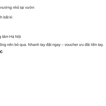
y nướng nhỏ tại vườn
h bất kì
ung tâm Hà Nội
ông nên bỏ qua.
Nhanh tay đặt ngay – voucher ưu đãi liền tay.
oc