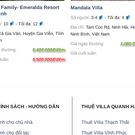
 Family- Emeralda Resort
Mandala Villa
ình
Số người:
3-4
- Tối đa: 4
i:
10
- Tối đa: 12
Địa chỉ:
Tam Coc Rd, Ninh Hải, H
ã Gia Vân, Huyện Gia Viễn, Tỉnh
Ninh Bình, Việt Nam
h
Giá ngày thường:
1.080.
 thường:
5.400.000đ/đêm
Giá cuối tuần:
tuần:
5.500.000đ/đêm
ÍNH SÁCH - HƯỚNG DẪN
THUÊ VILLA QUANH H
nh cho chủ nhà
Thuê Villa Thạch Thất
h cho đối tác
Thuê Villa Vĩnh Phúc