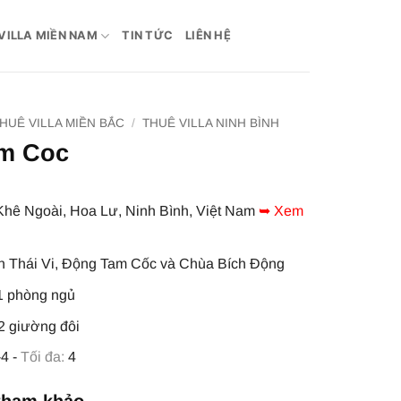
VILLA MIỀN NAM
TIN TỨC
LIÊN HỆ
HUÊ VILLA MIỀN BẮC
/
THUÊ VILLA NINH BÌNH
am Coc
hê Ngoài, Hoa Lư, Ninh Bình, Việt Nam
➥ Xem
 Thái Vi, Động Tam Cốc và Chùa Bích Động
 phòng ngủ
2 giường đôi
4 -
Tối đa:
4
tham khảo