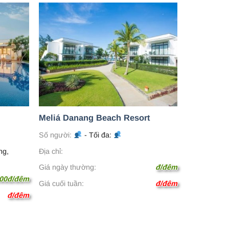
Meliá Danang Beach Resort
Số người:
- Tối đa:
ng,
Địa chỉ:
Giá ngày thường:
đ/đêm
000đ/đêm
Giá cuối tuần:
đ/đêm
đ/đêm