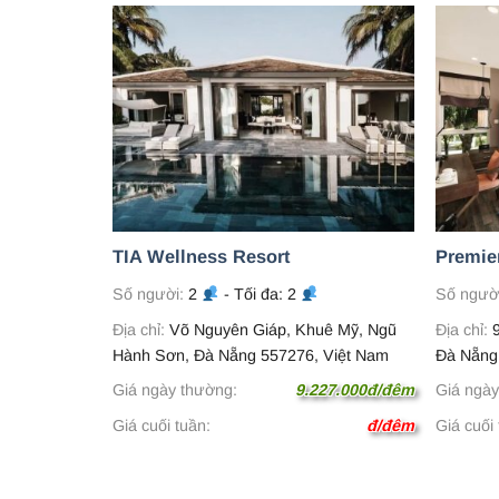
TIA Wellness Resort
Premie
Số người:
2
- Tối đa: 2
Số ngườ
 Hiên Đông,
Địa chỉ:
Võ Nguyên Giáp, Khuê Mỹ, Ngũ
Địa chỉ:
9
iệt Nam
Hành Sơn, Đà Nẵng 557276, Việt Nam
Đà Nẵng
00.000đ/đêm
Giá ngày thường:
9.227.000đ/đêm
Giá ngày
đ/đêm
Giá cuối tuần:
đ/đêm
Giá cuối 