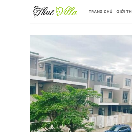
Bỏ
qua
TRANG CHỦ
GIỚI TH
nội
dung