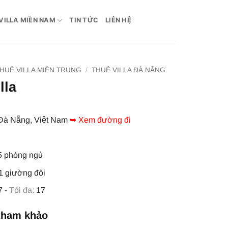
VILLA MIỀN NAM
TIN TỨC
LIÊN HỆ
HUÊ VILLA MIỀN TRUNG
/
THUÊ VILLA ĐÀ NẴNG
lla
à Nẵng, Việt Nam
➥ Xem đường đi
 phòng ngủ
1 giường đôi
7 -
Tối đa:
17
tham khảo