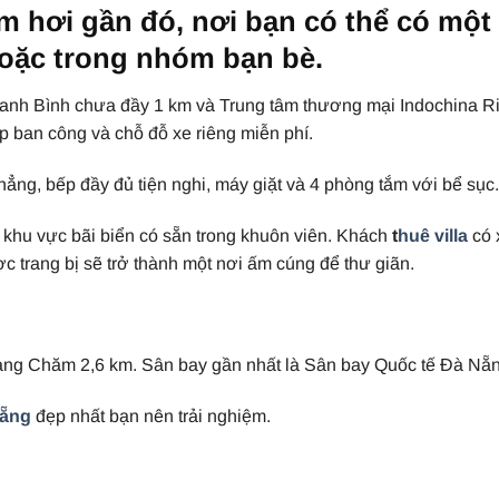
m hơi gần đó, nơi bạn có thể có một 
oặc trong nhóm bạn bè.
hanh Bình chưa đầy 1 km và Trung tâm thương mại Indochina R
p ban công và chỗ đỗ xe riêng miễn phí.
hẳng, bếp đầy đủ tiện nghi, máy giặt và 4 phòng tắm với bể sục.
khu vực bãi biển có sẵn trong khuôn viên. Khách
t
huê villa
có 
trang bị sẽ trở thành một nơi ấm cúng để thư giãn.
àng Chăm 2,6 km. Sân bay gần nhất là Sân bay Quốc tế Đà Nẵn
Nẵng
đẹp nhất bạn nên trải nghiệm.