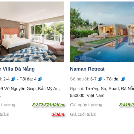
r Villa Đà Nẵng
Naman Retreat
i:
2-4
- Tối đa: 4
Số người:
6-7
- Tối đa:
9 Võ Nguyên Giáp, Bắc Mỹ An,
Địa chỉ:
Trường Sa, Road, Đà Nẵ
.
550000, Việt Nam
 thường:
8.272.371đ/đêm
Giá ngày thường:
8.415.
tuần:
đ/đêm
Giá cuối tuần: