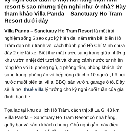
resort 5 sao nhưng tiện nghi như ở nhà? Hãy
tham khảo Villa Panda – Sanctuary Ho Tram
Resort dưới đây
Villa Panna – Sanctuary Ho Tram Resort
là một trải
nghiệm sống 5 sao cực kỳ hiện đại nằm trên bãi biển Hồ
Tràm đẹp như tranh vẽ, cách thành phố Hồ Chí Minh chưa
đầy 2 giờ lái xe. Biệt thự mặt nước sang trọng giữa những
khu vườn nhiệt đới tươi tốt và khung cảnh nước tự nhiên
rộng lớn với 5 phòng ngủ, 4 phòng tắm, phòng khách lớn
sang trọng, phòng ăn và bếp rộng rãi cho 10 người, hồ bơi
nước muối biển tại villa, BBQ, sân vườn, garage ô tô. Đây
sẽ là nơi
thuê villa
lý tưởng cho kỳ nghỉ cuối tuần của gia
đình, bạn bè.
Tọa lạc tại khu du lịch Hồ Tràm, cách thị xã La Gi 43 km,
Villa Panda – Sanctuary Ho Tram Resort có nhà hàng,
quầy bar và sảnh khách chung. Chỗ nghỉ gắn máy điều