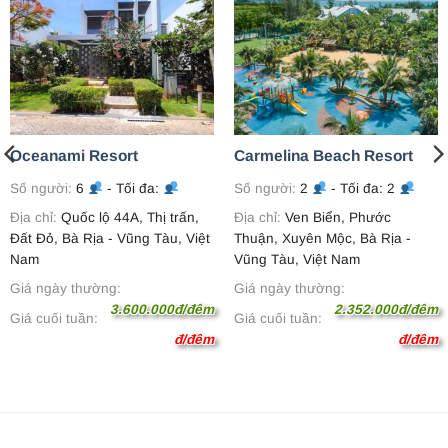
Oceanami Resort
Carmelina Beach Resort
Số người:
6
- Tối đa:
Số người:
2
- Tối đa: 2
Địa chỉ:
Quốc lộ 44A, Thị trấn,
Địa chỉ:
Ven Biển, Phước
Đất Đỏ, Bà Rịa - Vũng Tàu, Việt
Thuận, Xuyên Mộc, Bà Rịa -
Nam
Vũng Tàu, Việt Nam
Giá ngày thường:
Giá ngày thường:
3.600.000đ/đêm
2.352.000đ/đêm
Giá cuối tuần:
Giá cuối tuần:
đ/đêm
đ/đêm