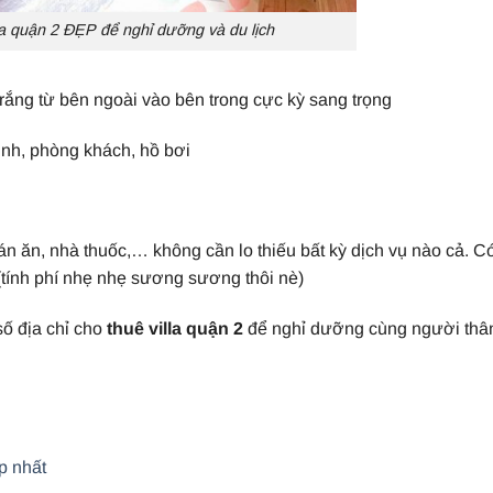
lla quận 2 ĐẸP để nghỉ dưỡng và du lịch
trắng từ bên ngoài vào bên trong cực kỳ sang trọng
inh, phòng khách, hồ bơi
án ăn, nhà thuốc,… không cần lo thiếu bất kỳ dịch vụ nào cả. C
(tính phí nhẹ nhẹ sương sương thôi nè)
số địa chỉ cho
thuê villa quận 2
để nghỉ dưỡng cùng người thâ
p nhất