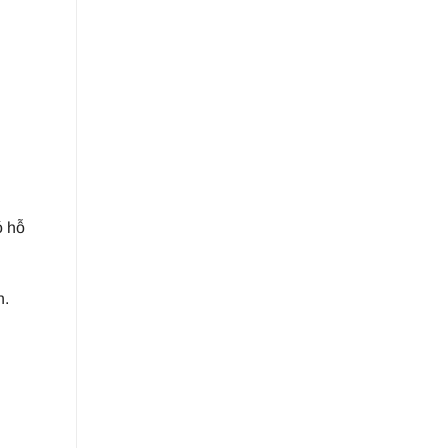
ó hỗ
n.