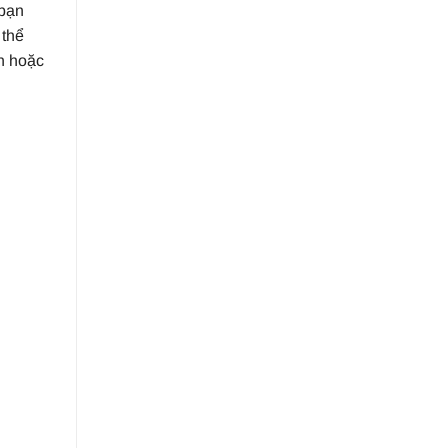
 bạn
 thể
h hoặc