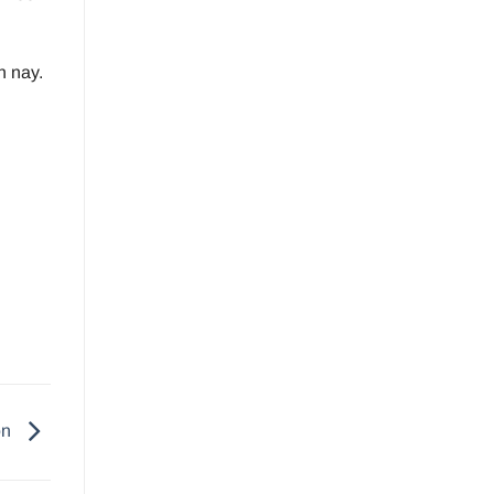
n nay.
ồn