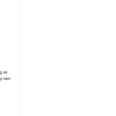
g xe
ẹp làm